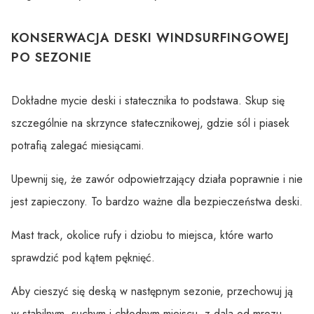
KONSERWACJA DESKI WINDSURFINGOWEJ
PO SEZONIE
Dokładne mycie deski i statecznika to podstawa. Skup się
szczególnie na skrzynce statecznikowej, gdzie sól i piasek
potrafią zalegać miesiącami.
Upewnij się, że zawór odpowietrzający działa poprawnie i nie
jest zapieczony. To bardzo ważne dla bezpieczeństwa deski.
Mast track, okolice rufy i dziobu to miejsca, które warto
sprawdzić pod kątem pęknięć.
Aby cieszyć się deską w następnym sezonie, przechowuj ją
w stabilnym, suchym i chłodnym miejscu, z dala od mrozu