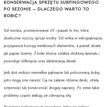
KONSERWACJA SPRZĘTU SURFINGOWEGO
PO SEZONIE – DLACZEGO WARTO TO
ROBIĆ?
Sól morska, promieniowanie UV i piasek to trio, które
skutecznie niszczy sprzęt wodny. Sól wnika w mikropęknięcia,
przyspiesza korozję metalowych elementów, a piasek działa
jak papier ścierny. Z kolei słońce osłabia strukturę laminatu i
powoduje żółknięcie oraz delaminację desek.
Jeśli dziś widzisz niewielkie pęknięcie lub poluzowaną śrubę,
jutro mogą one narazić Cię na zalanie rdzenia deski, utratę
sztywności lub konieczność drogiej naprawy. Po zimie takie
problemy często atakują ze zdwojoną siłą.
Regularna pielęgnacja to inwestycja, która się opłaca.