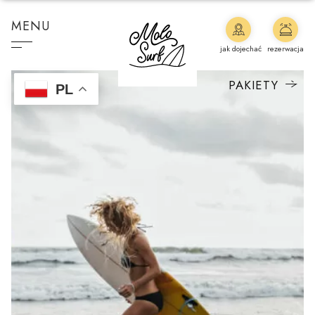
MENU
jak dojechać
rezerwacja
PAKIETY
PL