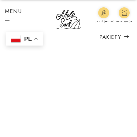
MENU
jak dojechać
rezerwacja
PAKIETY
PL