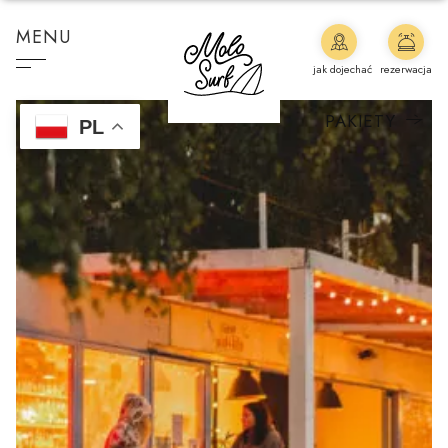
MENU
jak dojechać
rezerwacja
PAKIETY
PL