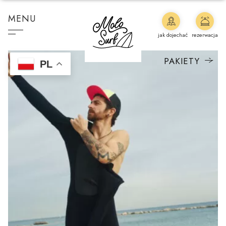
MENU
jak dojechać
rezerwacja
PAKIETY
PL