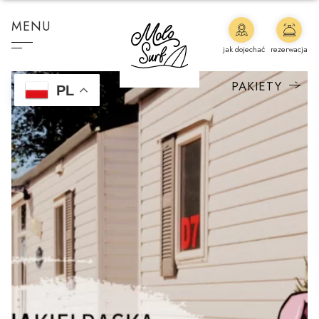
MENU
jak dojechać
rezerwacja
PAKIETY
PL