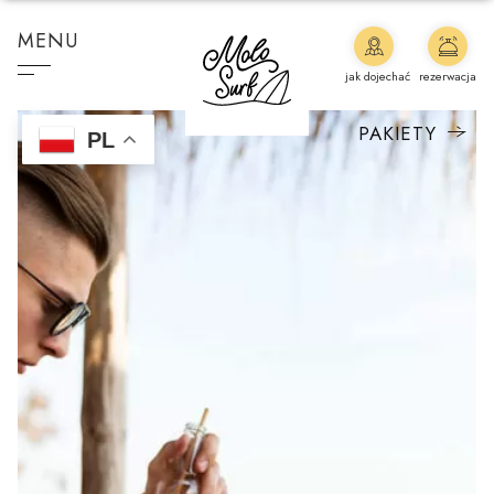
MENU
jak dojechać
rezerwacja
PAKIETY
PL