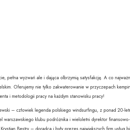
cie, pełna wyzwań ale i dająca olbrzymią satysfakcję. A co najważ
skim. Oferujemy nie tylko zakwaterowanie w przyczepach kemping
enta i metodologii pracy na każdym stanowisku pracy!
ski – człowiek legenda polskiego windsurfingu, z ponad 20-letni
 warszawskiego klubu podróżnika i wieloletni dyrektor finansowo-
rystian Bestry – doradca i były prezes największych firm usług biz