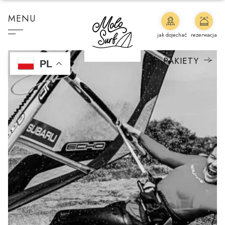
MENU
jak dojechać
rezerwacja
PAKIETY
PL