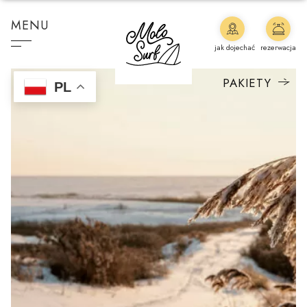
MENU
jak dojechać
rezerwacja
PAKIETY
PL