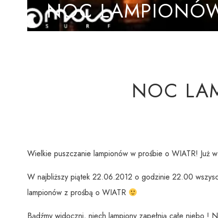
NOC LAMPIONÓW
NOC LA
Wielkie puszczanie lampionów w prośbie o WIATR! Już 
W najbliższy piątek 22.06.2012 o godzinie 22.00 wszyscy
lampionów z prośbą o WIATR
Bądźmy widoczni, niech lampiony zapełnią całe niebo ! 