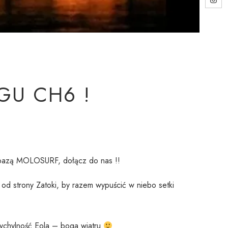
!
U CH6 !
 bazą MOLOSURF, dołącz do nas !!
od strony Zatoki, by razem wypuścić w niebo setki
zychylność Eola – boga wiatru