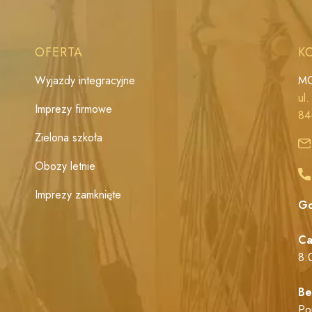
OFERTA
K
Wyjazdy integracyjne
MO
ul
Imprezy firmowe
84
Zielona szkoła
Obozy letnie
Imprezy zamknięte
Go
Ca
8:
Be
Po