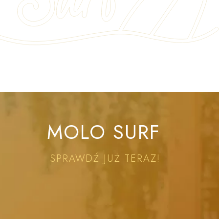
MOLO SURF
SPRAWDŹ JUŻ TERAZ!