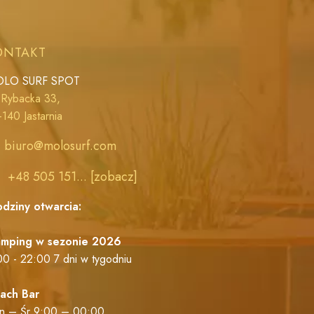
ONTAKT
LO SURF SPOT
. Rybacka 33,
-140 Jastarnia
biuro@molosurf.com
+48 505 151... [zobacz]
dziny otwarcia:
mping w sezonie 2026
00 - 22:00 7 dni w tygodniu
ach Bar
n – Śr 9:00 – 00:00