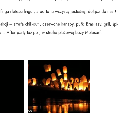
ingu i kitesurfingu , a po to tu wszyscy jesteśmy, dołącz do nas !
kcji – strefa chill-out , czerwone kanapy, pufki Brasilazy, grill, 
… After-party tuż po , w strefie plażowej bazy Molosurf.