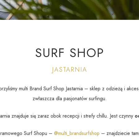
SURF SHOP
JASTARNIA
yliśmy multi Brand Surf Shop Jastarnia – sklep z odzieżą i akces
zwłaszcza dla pasjonatów surfingu.
rnia znajduje się zaraz obok recepcji i strefy chillu. Jest czynny
o
agramowego Surf Shopu –
@multi_brandsurfshop
– znajdziecie tam