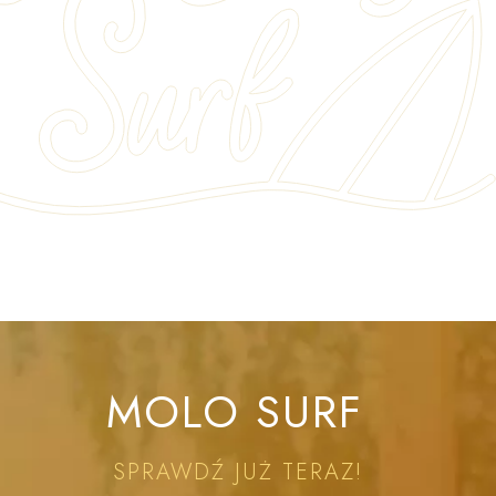
MOLO SURF
SPRAWDŹ JUŻ TERAZ!