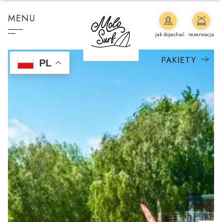
MENU
jak dojechać
rezerwacja
PAKIETY
PL