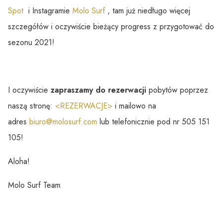
Spot
i Instagramie
Molo Surf
, tam już niedługo więcej
szczegółów i oczywiście bieżący progress z przygotować do
sezonu 2021!
I oczywiście
zapraszamy do rezerwacji
pobytów poprzez
naszą stronę:
<REZERWACJE>
i mailowo na
adres
biuro@molosurf.com
lub telefonicznie pod nr 505 151
105!
Aloha!
Molo Surf Team