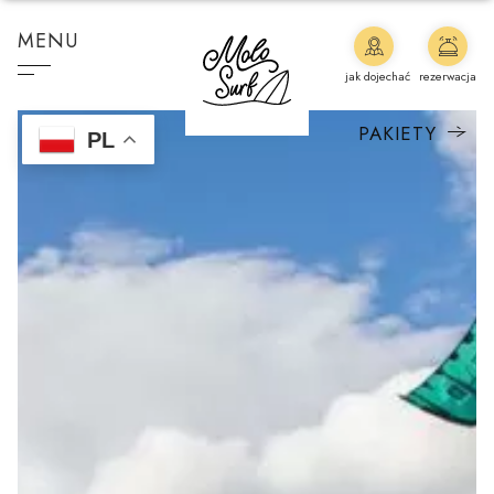
MENU
jak dojechać
rezerwacja
PAKIETY
PL