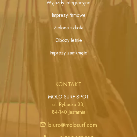
Wyjazdy integracyjne
Imprezy firmowe
Zielona szkoła
Obozy letnie
Imprezy zamknięte
KONTAKT
MOLO SURF SPOT
ul. Rybacka 33,
84-140 Jastarnia
biuro@molosurf.com