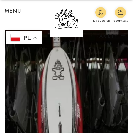
MENU
jak dojechać
rezerwacja
PAKIETY
PL