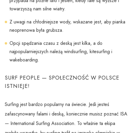
przypada na późne lato i jesień, kiedy fale są wyższe i
towarzyszą nam silne wiatry.
Z uwagi na chłodniejsze wody, wskazane jest, aby pianka
neoprenowa była grubsza.
Opcji spędzania czasu z deską jest kilka, a do
najpopularniejszych należą windsurfing, kitesurfing i
wakeboarding.
SURF PEOPLE — SPOŁECZNOŚĆ W POLSCE
ISTNIEJE!
Surfing jest bardzo popularny na świecie. Jeśli jesteś
zafascynowany falami i deską, koniecznie musisz poznać ISA
— International Surfing Association. To właśnie ta ekipa
zrobiła wszystko, by surfing trafił na igrzyska olimpijskie w