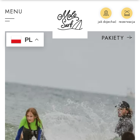
MENU
jak dojechać
rezerwacja
PAKIETY
PL