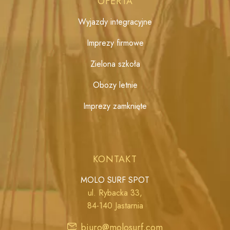
OFERTA
Wyjazdy integracyjne
Imprezy firmowe
Zielona szkoła
Obozy letnie
Imprezy zamknięte
KONTAKT
MOLO SURF SPOT
ul. Rybacka 33,
84-140 Jastarnia
biuro@molosurf.com