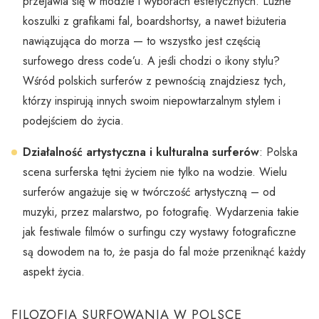
przejawia się w modzie i wyborach estetycznych. Luźne
koszulki z grafikami fal, boardshortsy, a nawet biżuteria
nawiązująca do morza — to wszystko jest częścią
surfowego dress code’u. A jeśli chodzi o ikony stylu?
Wśród polskich surferów z pewnością znajdziesz tych,
którzy inspirują innych swoim niepowtarzalnym stylem i
podejściem do życia.
Działalność artystyczna i kulturalna surferów
: Polska
scena surferska tętni życiem nie tylko na wodzie. Wielu
surferów angażuje się w twórczość artystyczną – od
muzyki, przez malarstwo, po fotografię. Wydarzenia takie
jak festiwale filmów o surfingu czy wystawy fotograficzne
są dowodem na to, że pasja do fal może przeniknąć każdy
aspekt życia.
FILOZOFIA SURFOWANIA W POLSCE