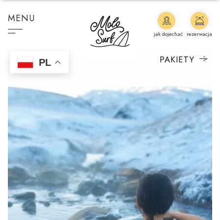
MENU
jak dojechać
rezerwacja
PAKIETY
PL